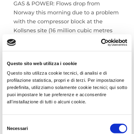
GAS & POWER: Flows drop from
Norway this morning due to a problem
with the compressor block at the
Kollsnes site (16 million cubic metres
the estimated daily impact), work
scheduled until 11 January, but possible
postponement of deadline
Questo sito web utilizza i cookie
Questo sito utilizza cookie tecnici, di analisi e di
EUAs: The first auction on the primary
profilazione statistica, propri e di terzi. Per impostazione
market will take place today, with
predefinita, utilizziamo solamente cookie tecnici; qui sotto
possible momentary bearish pressure
puoi impostare le tue preferenze e acconsentire
on prices; in the morning update on
all'installazione di tutti o alcuni cookie.
positions held by investment funds
after the bullish turn in the latter part
Selezione
Necessari
of the year
del