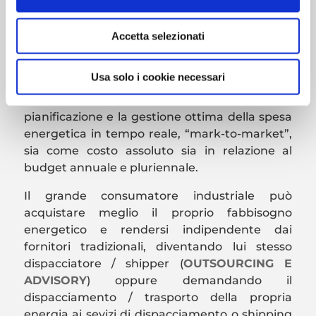
produzione di energia rinnovabile, alle borse
dell’energia e agli hubs grossisti.
Accetta selezionati
I
SOFTWARE
e la piattaforma informatica
Openlogs
® DESK, nella versione
Usa solo i cookie necessari
appositamente dedicata al consumo
industriale, permette il controllo, la
pianificazione e la gestione ottima della spesa
energetica in tempo reale, “mark-to-market”,
sia come costo assoluto sia in relazione al
budget annuale e pluriennale.
Il grande consumatore industriale può
acquistare meglio il proprio fabbisogno
energetico e rendersi indipendente dai
fornitori tradizionali, diventando lui stesso
dispacciatore / shipper (
OUTSOURCING E
ADVISORY
) oppure demandando il
dispacciamento / trasporto della propria
energia ai sevizi di dispacciamento o shipping