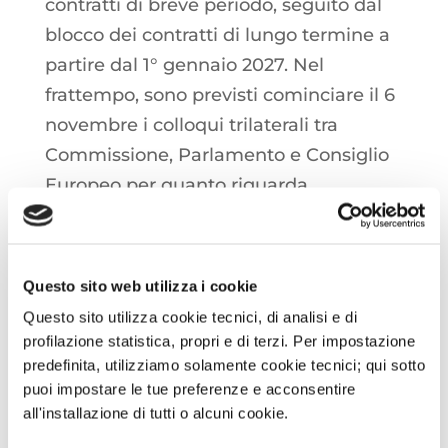
contratti di breve periodo, seguito dal
blocco dei contratti di lungo termine a
partire dal 1° gennaio 2027. Nel
frattempo, sono previsti cominciare il 6
novembre i colloqui trilaterali tra
Commissione, Parlamento e Consiglio
Europeo per quanto riguarda
l’adozione del piano che prevede il
bando completo di petrolio e gas russo,
con l’obiettivo del raggiungimento di
Questo sito web utilizza i cookie
un’intesa sul pianto politico e tecnico
Questo sito utilizza cookie tecnici, di analisi e di
entro la fine dell’anno.
profilazione statistica, propri e di terzi. Per impostazione
predefinita, utilizziamo solamente cookie tecnici; qui sotto
puoi impostare le tue preferenze e acconsentire
OIL: I prezzi del greggio sono balzati di
all'installazione di tutti o alcuni cookie.
oltre tre punti percentuali durante le