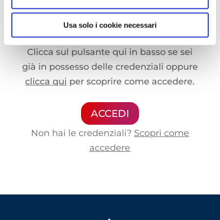
che stavi cercando. Per accedere alla
versione completa devi effettuare
Usa solo i cookie necessari
l'accesso alla Openlogs.TV.
Clicca sul pulsante qui in basso se sei
già in possesso delle credenziali oppure
clicca qui
per scoprire come accedere.
ACCEDI
Non hai le credenziali?
Scopri come
accedere