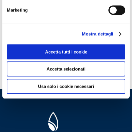
vento forte e maltempo nell’alto
Marketing
Adriatico stanno limitando la capacità
di rigassificazione del terminale
Mostra dettagli
Adriatic LNG di circa il 50% - condizione
attesa risolversi nelle prossime
Accetta tutti i cookie
ventiquattro ore.
Accetta selezionati
Usa solo i cookie necessari