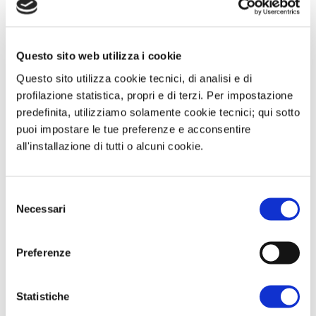
ability to recover quickly – a timeline
now pushed back to between late July
Questo sito web utilizza i cookie
and early August and heavily
Questo sito utilizza cookie tecnici, di analisi e di
dependent on geopolitical
profilazione statistica, propri e di terzi. Per impostazione
developments.
predefinita, utilizziamo solamente cookie tecnici; qui sotto
puoi impostare le tue preferenze e acconsentire
ITALIA: Sistema bilanciato: il calo delle
all'installazione di tutti o alcuni cookie.
temperature dai valori record delle
ultime settimane ha portato ad una
Selezione
riduzione del carico gas-to-power, e
Necessari
del
consenso
parallelamente della domanda totale.
L’aumento della capacità di
Preferenze
generazione eolica permette in queste
ore di ridurre ulteriormente il peso sui
Statistiche
consumi. D’altra parte, le condizioni di