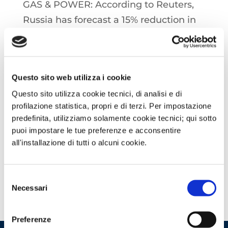
GAS & POWER: According to Reuters,
Russia has forecast a 15% reduction in
oil and gas export revenues over the
three-year period 2025- 2027
Questo sito web utilizza i cookie
OIL: Preliminary API data showed a
Questo sito utilizza cookie tecnici, di analisi e di
drop in crude oil inventories of more
profilazione statistica, propri e di terzi. Per impostazione
than 4 million barrels in the week
predefinita, utilizziamo solamente cookie tecnici; qui sotto
ending Friday 18 April, confirmation
puoi impostare le tue preferenze e acconsentire
from government data is expected this
all'installazione di tutti o alcuni cookie.
afternoon
Selezione
Necessari
del
consenso
Preferenze