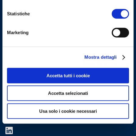
Statistiche
Marketing
Mostra dettagli
Accetta tutti i cookie
Gruppo Openlogs S.r.l.
Accetta selezionati
Share capital:
1.000.000
VAT: 06975340966
Usa solo i cookie necessari
Email
:
contatti@openlogs.it