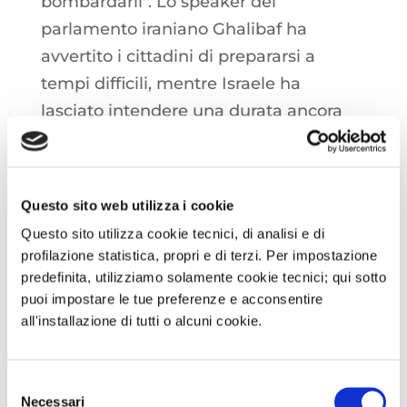
bombardarli". Lo speaker del
parlamento iraniano Ghalibaf ha
avvertito i cittadini di prepararsi a
tempi difficili, mentre Israele ha
lasciato intendere una durata ancora
prolungata delle ostilità.
Secondo quanto dichiarato da
Questo sito web utilizza i cookie
Cheniere, l’avvio della produzione di
Questo sito utilizza cookie tecnici, di analisi e di
gas liquefatto dal sesto treno di
profilazione statistica, propri e di terzi. Per impostazione
liquefazione della fase di espansione 3
predefinita, utilizziamo solamente cookie tecnici; qui sotto
puoi impostare le tue preferenze e acconsentire
è attesa a giorni. Il ramp-up dal
all'installazione di tutti o alcuni cookie.
terminale è in corso ormai dalla scorsa
estate, con un numero di consegne
mensili che è passato da 19 alle 26 di
Selezione
Necessari
del