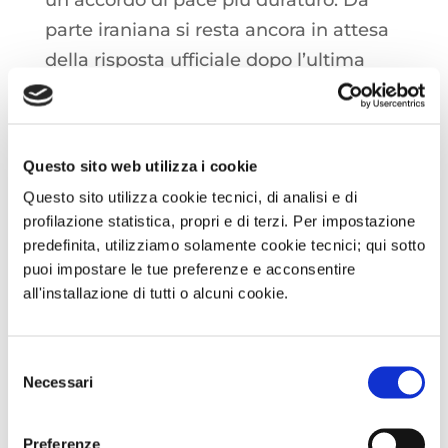
parte iraniana si resta ancora in attesa
della risposta ufficiale dopo l’ultima
proposta presentata dalla Casa Bianca.
Golden Pass LNG si appresta a caricare
Questo sito web utilizza i cookie
il secondo cargo di esportazione: la
Questo sito utilizza cookie tecnici, di analisi e di
metaniera HL SEA EAGLE risulta
profilazione statistica, propri e di terzi. Per impostazione
ormeggiata nei pressi del terminale e
predefinita, utilizziamo solamente cookie tecnici; qui sotto
in fase di carico questa mattina. Il
puoi impostare le tue preferenze e acconsentire
all'installazione di tutti o alcuni cookie.
primo cargo, caricato dalla AL
QAIYYAH il 22 aprile è giunto oggi a
destinazione presso il terminale di
Selezione
Necessari
del
Zeebrugge in Belgio. Il ritmo di circa un
consenso
cargo ogni due settimane riflette la
Preferenze