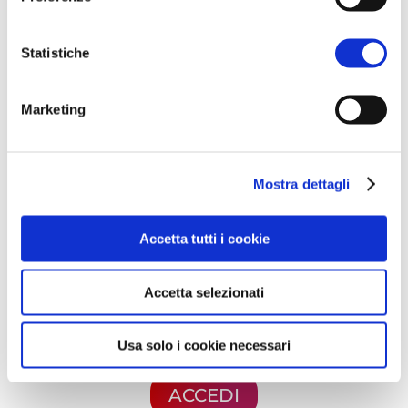
fase di rampa del primo treno di
produzione, con il Treno 2 atteso entro
Statistiche
la fine dell’anno e il Treno 3 nel primo
semestre del 2027
Marketing
Questa è un'anteprima del contenuto
Mostra dettagli
che stavi cercando. Per accedere alla
versione completa devi effettuare
Accetta tutti i cookie
l'accesso alla Openlogs.TV.
Clicca sul pulsante qui in basso se sei
Accetta selezionati
già in possesso delle credenziali oppure
clicca qui
per scoprire come accedere.
Usa solo i cookie necessari
ACCEDI