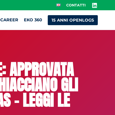
CONTATTI
CAREER
EKO 360
15 ANNI OPENLOGS
E: APPROVATA
HIACCIANO GLI
S – LEGGI LE