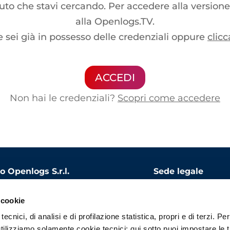
o che stavi cercando. Per accedere alla versione
alla Openlogs.TV.
e sei già in possesso delle credenziali oppure
clicc
ACCEDI
Non hai le credenziali?
Scopri come accedere
 Openlogs S.r.l.
Sede legale
le sociale: 1.000.000 EUR
Via Bandello, 15
 cookie
20123 Milano
ecnici, di analisi e di profilazione statistica, propri e di terzi. Per
 06975340966
tilizziamo solamente cookie tecnici; qui sotto puoi impostare le 