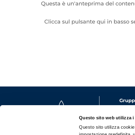
Questa è un'anteprima del contenut
Clicca sul pulsante qui in basso s
Gruppo
Capita
Questo sito web utilizza i
i.v.
Questo sito utilizza cookie t
P.iva:
impostazione predefinita, u