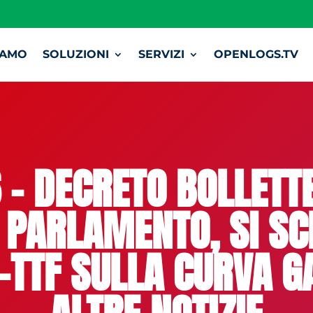
IAMO
SOLUZIONI
SERVIZI
OPENLOGS.TV
– DECRETO BOLLETT
 PARLAMENTO, SI SC
TTF SULLA CURVA GA