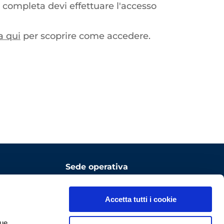
 completa devi effettuare l'accesso
a qui
per scoprire come accedere.
Sede operativa
ComoNExT Digital Innovation
Hub
Accetta tutti i cookie
Via Cavour, 2 – 22074 Lomazzo
tue