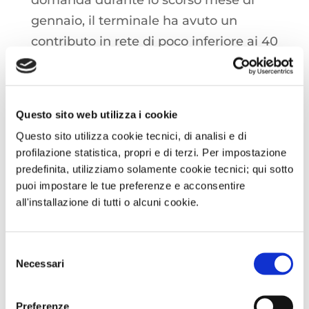
gennaio, il terminale ha avuto un
contributo in rete di poco inferiore ai 40
milioni di metri cubi.
I prezzi sui mercati asiatici hanno
Questo sito web utilizza i cookie
toccato i minimi delle ultime quattro
Questo sito utilizza cookie tecnici, di analisi e di
settimane, messi sotto pressione dalla
profilazione statistica, propri e di terzi. Per impostazione
combinazione di previsioni meteo
predefinita, utilizziamo solamente cookie tecnici; qui sotto
relativamente miti sul breve periodo e
puoi impostare le tue preferenze e acconsentire
all'installazione di tutti o alcuni cookie.
l’imminente festività del Capodanno
lunare in Cina. In questo contesto si
inserisce il movimento della nave
Selezione
Necessari
del
metaniera SEAPEAK GLASGOW, partita
consenso
dal porto cinese di Ningbo con
Preferenze