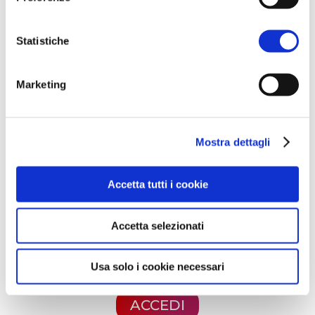
destinazione Singapore, ma ora diretta
versa l’Europa. Si tratterebbe del primo
Statistiche
reload cinese verso il Vecchio
Continente dal 2022.
Marketing
Questa è un'anteprima del contenuto
Mostra dettagli
che stavi cercando. Per accedere alla
versione completa devi effettuare
Accetta tutti i cookie
l'accesso alla Openlogs.TV.
Clicca sul pulsante qui in basso se sei
Accetta selezionati
già in possesso delle credenziali oppure
clicca qui
per scoprire come accedere.
Usa solo i cookie necessari
ACCEDI