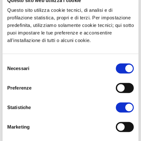
Questo sito web utilizza i cookie
giornata relativamente stabile,
Questo sito utilizza cookie tecnici, di analisi e di
l’indiscrezione lanciata da Bloomberg
profilazione statistica, propri e di terzi. Per impostazione
predefinita, utilizziamo solamente cookie tecnici; qui sotto
su di un possibile alleggerimento sui
puoi impostare le tue preferenze e acconsentire
vincoli delle quote di emissione
all'installazione di tutti o alcuni cookie.
discusso a Bruxelles per favorire la
ripresa economica ha aperto la strada
Selezione
alle prese di profitto.
Necessari
del
consenso
Preferenze
Questa è un'anteprima del contenuto
che stavi cercando. Per accedere alla
Statistiche
versione completa devi effettuare
l'accesso alla Openlogs.TV.
Marketing
Clicca sul pulsante qui in basso se sei