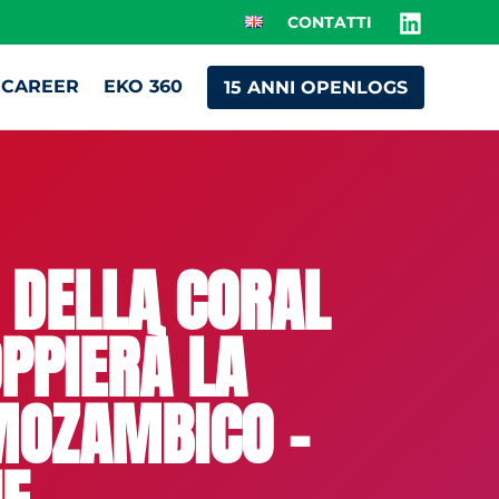
CONTATTI
CAREER
EKO 360
15 ANNI OPENLOGS
 DELLA CORAL
PPIERÀ LA
 MOZAMBICO –