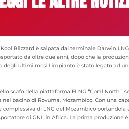
EGGI LE ALTRE NOTIZ
ol Blizzard è salpata dal terminale Darwin LNG 
 esportato da oltre due anni, dopo che la produzion
 degli ultimi mesi l’impianto è stato legato ad u
dello scafo della piattaforma FLNG “Coral North”
re nel bacino di Rovuma, Mozambico. Con una capaci
e complessiva di LNG del Mozambico portandola a 
ortatore di GNL in Africa. La prima produzione è a