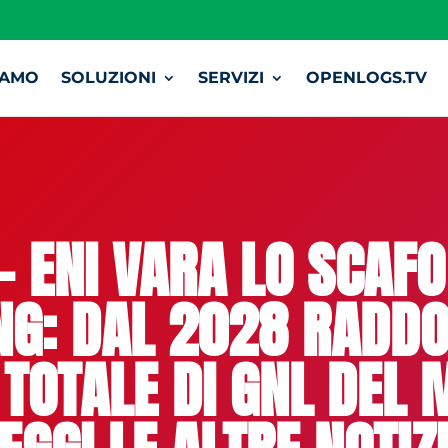
IAMO
SOLUZIONI
SERVIZI
OPENLOGS.TV
– ENI VARA LO SCAFO
NG: DAL 2028 RADDO
TOTALE DI GNL DEL