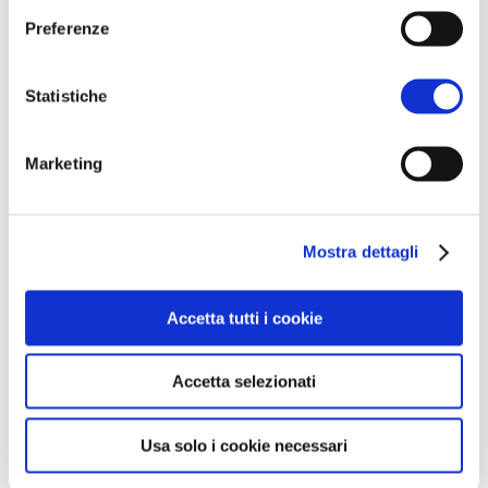
Preferenze
Statistiche
Marketing
Mostra dettagli
Questa è un'anteprima del contenuto
che stavi cercando. Per accedere alla
Accetta tutti i cookie
versione completa devi effettuare
l'accesso alla Openlogs.TV.
Accetta selezionati
Clicca sul pulsante qui in basso se sei
già in possesso delle credenziali oppure
Usa solo i cookie necessari
clicca qui
per scoprire come accedere.