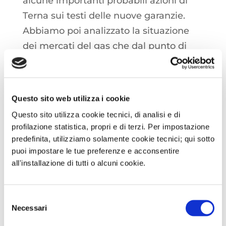
alcune importanti probabili azioni di
Terna sui testi delle nuove garanzie.
Abbiamo poi analizzato la situazione
dei mercati del gas che dal punto di
vista dei fondamentali contrappongono
alla relativa stabilità delle forniture in
arrivo dalla Norvegia, la discesa di
Questo sito web utilizza i cookie
nuova aria fredda sul continente con i
Questo sito utilizza cookie tecnici, di analisi e di
consumi mediamente in crescita di
profilazione statistica, propri e di terzi. Per impostazione
oltre il 7% rispetto ai livelli dello scorso
predefinita, utilizziamo solamente cookie tecnici; qui sotto
puoi impostare le tue preferenze e acconsentire
anno. Da segnalare infine la presenza
all'installazione di tutti o alcuni cookie.
nel 19° pacchetto di sanzioni contro
Mosca dello stop alle importazioni di
GNL russo, da attuarsi in due fasi con la
Selezione
Necessari
del
piena applicazione dal 1° gennaio 2027.
consenso