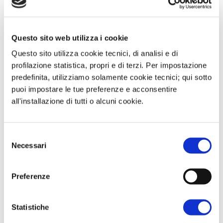
OIL: La crisi politica francese pesa
Questo sito web utilizza i cookie
sull’andamento delle piazze europee. A
Questo sito utilizza cookie tecnici, di analisi e di
sorpresa, nella mattinata di ieri, il
profilazione statistica, propri e di terzi. Per impostazione
Primo Ministro Sebastien Lecornu ha
predefinita, utilizziamo solamente cookie tecnici; qui sotto
rassegnato le dimissioni, stante
puoi impostare le tue preferenze e acconsentire
all'installazione di tutti o alcuni cookie.
l’impossibilità di trovare un accordo
soddisfacente sulla composizione
dell’esecutivo. Il presidente Macron ha
Selezione
Necessari
preso tempo, garantendosi quarantotto
del
consenso
ore per la costituzione di una
“piattaforma di stabilità” per il paese.
Preferenze
Statistiche