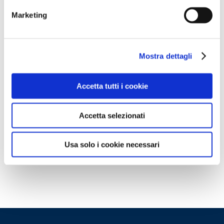
Questa è un'anteprima del contenuto
Marketing
che stavi cercando. Per accedere alla
versione completa devi effettuare
l'accesso alla Openlogs.TV.
Mostra dettagli
Clicca sul pulsante qui in basso se sei
già in possesso delle credenziali oppure
Accetta tutti i cookie
clicca qui
per scoprire come accedere.
Accetta selezionati
ACCEDI
Non hai le credenziali?
Scopri come
Usa solo i cookie necessari
accedere