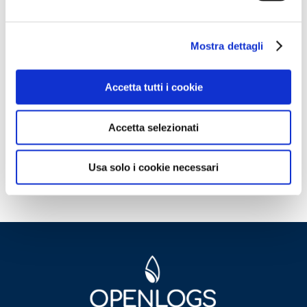
l'accesso alla Openlogs.TV.
Clicca sul pulsante qui in basso se sei
già in possesso delle credenziali oppure
Mostra dettagli
clicca qui
per scoprire come accedere.
Accetta tutti i cookie
ACCEDI
Accetta selezionati
Non hai le credenziali?
Scopri come
accedere
Usa solo i cookie necessari