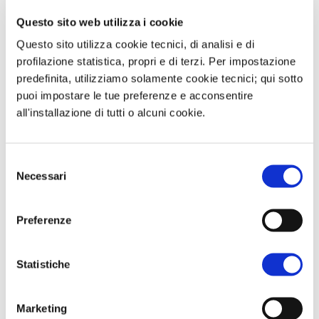
aumento delle quote produttive di 137
Questo sito web utilizza i cookie
mila barili a partire dal prossimo
Questo sito utilizza cookie tecnici, di analisi e di
novembre, un livello inferiore ai 500
profilazione statistica, propri e di terzi. Per impostazione
predefinita, utilizziamo solamente cookie tecnici; qui sotto
mila prospettati dalle ultime
puoi impostare le tue preferenze e acconsentire
indiscrezioni. Il prossimo incontro del
all'installazione di tutti o alcuni cookie.
cartello è programmato sui primi giorni
di novembre, con pressioni crescenti da
Selezione
parte dell’Arabia Saudita per accelerare
Necessari
del
la ripresa della produzione.
consenso
Preferenze
Questa è un'anteprima del contenuto
Statistiche
che stavi cercando. Per accedere alla
versione completa devi effettuare
Marketing