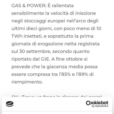
GAS & POWER: È rallentata
sensibilmente la velocità di iniezione
negli stoccaggi europei nell’arco degli
ultimi dieci giorni, con poco meno di 10
TWh iniettati, e soprattutto la prima
giornata di erogazione netta registrata
sul 30 settembre, secondo quanto
riportato dal GIE. A fine ottobre si
prevede che la giacenza media possa
essere compresa tra l’85% e l’89% di
riempimento.
OIL: Trova un freno la discesa dei prezzi
del greggio dopo che i membri del
gruppo OPEC si sono accordati per un