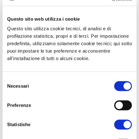
politica in Francia, con l’ormai ex primo
ministro Bayrou che non è riuscito ad
Questo sito web utilizza i cookie
incassare la fiducia nella giornata di
Questo sito utilizza cookie tecnici, di analisi e di
ieri, ma che ha invece trovato
profilazione statistica, propri e di terzi. Per impostazione
predefinita, utilizziamo solamente cookie tecnici; qui sotto
opposizione sia dai partiti di sinistra
puoi impostare le tue preferenze e acconsentire
che dall’estrema destra del
all'installazione di tutti o alcuni cookie.
Rassemblement National. Nei prossimi
giorni il presidente Macron nominerà
Selezione
un nuovo primo ministro, in un paese
Necessari
del
che ha come primo obiettivo il
consenso
risanamento delle casse pubbliche.
Preferenze
Statistiche
Questa è un'anteprima del contenuto