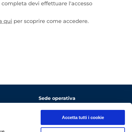
 completa devi effettuare l'accesso
a qui
per scoprire come accedere.
Sede operativa
ComoNExT Digital Innovation
Hub
Accetta tutti i cookie
Via Cavour, 2 – 22074 Lomazzo
tue