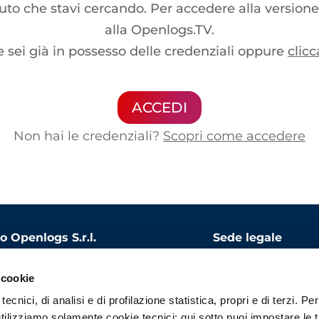
o che stavi cercando. Per accedere alla versione
alla Openlogs.TV.
e sei già in possesso delle credenziali oppure
clicc
ACCEDI
Non hai le credenziali?
Scopri come accedere
 Openlogs S.r.l.
Sede legale
le sociale: 1.000.000 EUR
Via Bandello, 15
 cookie
20123 Milano
ecnici, di analisi e di profilazione statistica, propri e di terzi. Per
 06975340966
tilizziamo solamente cookie tecnici; qui sotto puoi impostare le 