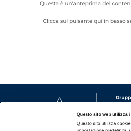
Questa è un'anteprima del contenut
Clicca sul pulsante qui in basso s
Gruppo
Capita
Questo sito web utilizza i
i.v.
Questo sito utilizza cookie t
P.iva:
impostazione predefinita, u