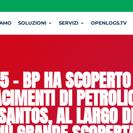
IAMO
SOLUZIONI
SERVIZI
OPENLOGS.TV
 – BP HA SCOPERTO 
CIMENTI DI PETROLI
 SANTOS, AL LARGO D