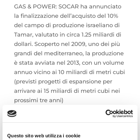
GAS & POWER: SOCAR ha annunciato
la finalizzazione dell’acquisto del 10%
del campo di produzione israeliano di
Tamar, valutato in circa 1.25 miliardi di
dollari. Scoperto nel 2009, uno dei più
grandi del mediterraneo, la produzione
è stata avviata nel 2013, con un volume
annuo vicino ai 10 miliardi di metri cubi
(previsti progetti di espansione per
arrivare ai 15 miliardi di metri cubi nei
prossimi tre anni)
OIL: I prezzi del greggio faticano a
trovare una nuova direzione,
Questo sito web utilizza i cookie
confermandosi in area 67 $/bbl.