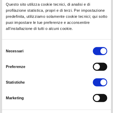
Questo sito utilizza cookie tecnici, di analisi e di
Secondo nuove indiscrezioni il gruppo
profilazione statistica, propri e di terzi. Per impostazione
OPEC, che si riunirà il prossimo 5 luglio,
predefinita, utilizziamo solamente cookie tecnici; qui sotto
dovrebbe proseguire nelle misure di
puoi impostare le tue preferenze e acconsentire
allentamento ai tagli produttivi,
all'installazione di tutti o alcuni cookie.
recuperando ulteriori 400 mila barili
giorno dal prossimo primo agosto
Selezione
Necessari
del
consenso
Preferenze
Questa è un'anteprima del contenuto
che stavi cercando. Per accedere alla
Statistiche
versione completa devi effettuare
l'accesso alla Openlogs.TV.
Clicca sul pulsante qui in basso se sei
Marketing
già in possesso delle credenziali oppure