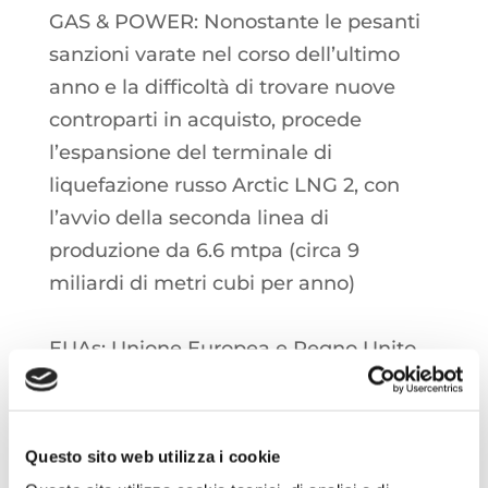
GAS & POWER: Nonostante le pesanti
sanzioni varate nel corso dell’ultimo
anno e la difficoltà di trovare nuove
controparti in acquisto, procede
l’espansione del terminale di
liquefazione russo Arctic LNG 2, con
l’avvio della seconda linea di
produzione da 6.6 mtpa (circa 9
miliardi di metri cubi per anno)
EUAs: Unione Europea e Regno Unito
hanno raggiunto un accordo di
massima nel summit di ieri per
integrare i mercati EUAs e UKAs,
Questo sito web utilizza i cookie
tuttavia l’assenza di tempistiche