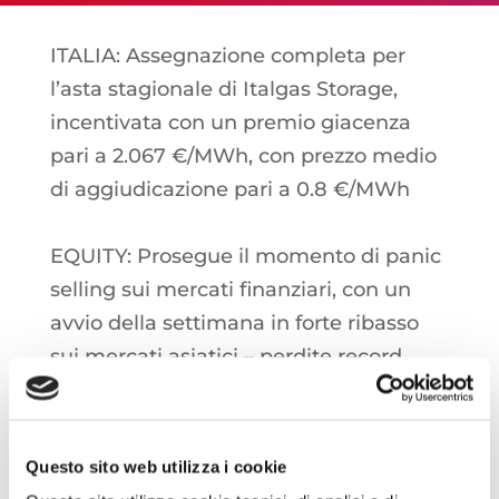
ITALIA: Assegnazione completa per
l’asta stagionale di Italgas Storage,
incentivata con un premio giacenza
pari a 2.067 €/MWh, con prezzo medio
di aggiudicazione pari a 0.8 €/MWh
EQUITY: Prosegue il momento di panic
selling sui mercati finanziari, con un
avvio della settimana in forte ribasso
sui mercati asiatici – perdite record
sopra il 10% per Hong Kong – e seguite
a ruota dai listini del Vecchio
Continente, mediamente in calo del 5%
Questo sito web utilizza i cookie
questa mattina. L’amministrazione