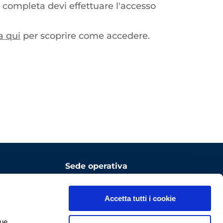
 completa devi effettuare l'accesso
a qui
per scoprire come accedere.
Sede operativa
ComoNExT Digital Innovation
Hub
Accetta tutti i cookie
Via Cavour, 2 – 22074 Lomazzo
tue