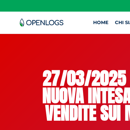
HOME
CHI S
27/03/2025 –
NUOVA INTESA
VENDITE SUI 