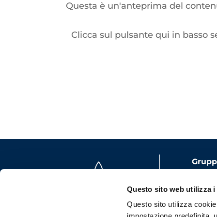
Questa è un'anteprima del contenut
Clicca sul pulsante qui in basso s
Gruppo
Capita
Questo sito web utilizza i
i.v.
Questo sito utilizza cookie t
P.iva:
impostazione predefinita, u