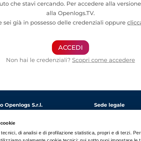
o che stavi cercando. Per accedere alla versione
alla Openlogs.TV.
e sei già in possesso delle credenziali oppure
clicc
ACCEDI
Non hai le credenziali?
Scopri come accedere
 Openlogs S.r.l.
Sede legale
le sociale: 1.000.000 EUR
Via Bandello, 15
 cookie
20123 Milano
ecnici, di analisi e di profilazione statistica, propri e di terzi. Per
 06975340966
tilizziamo solamente cookie tecnici; qui sotto puoi impostare le 