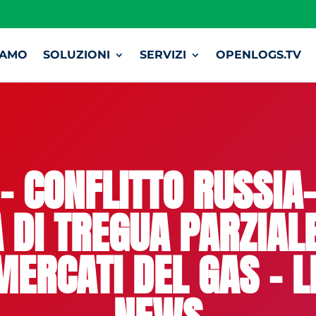
IAMO
SOLUZIONI
SERVIZI
OPENLOGS.TV
 CONFLITTO RUSSIA
 DI TREGUA PARZIAL
MERCATI DEL GAS – L