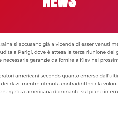
NEWS
ina si accusano già a vicenda di esser venuti men
audita a Parigi, dove è attesa la terza riunione del 
le necessarie garanzie da fornire a Kiev nei prossi
peratori americani secondo quanto emerso dall’ul
ca dei dazi, mentre ritenuta contraddittoria la volon
a energetica americana dominante sul piano inter