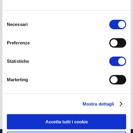
Questa è un'anteprima del contenuto
che stavi cercando. Per accedere alla
Selezione
Necessari
versione completa devi effettuare
del
consenso
l'accesso alla Openlogs.TV.
Clicca sul pulsante qui in basso se sei
Preferenze
già in possesso delle credenziali oppure
clicca qui
per scoprire come accedere.
Statistiche
ACCEDI
Marketing
Non hai le credenziali?
Scopri come
accedere
Mostra dettagli
Accetta tutti i cookie