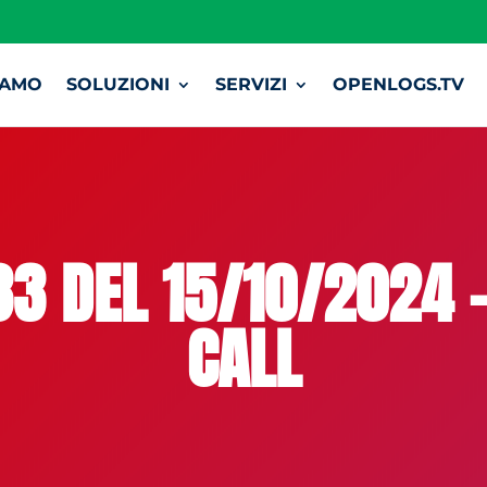
IAMO
SOLUZIONI
SERVIZI
OPENLOGS.TV
33 DEL 15/10/2024 
CALL