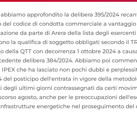
l abbiamo approfondito la delibera 395/2024 recant
el codice di condotta commerciale a vantaggio dei
ione da parte di Arera della lista degli esercenti "
no la qualifica di soggetto obbligati secondo il TR
rrato della QTT con decorrenza 1 ottobre 2024 a c
recedente delibera 384/2024. Abbiamo poi comment
 IPEX che ha lasciato non pochi dubbi e perplessit
4 del posticipo dell'entrata in vigore della metod
i degli ultimi giorni contrassegnati da certi movi
scorso agosto, anche per le preoccupazioni dell'es
infrastrutture energetiche nel proseguimento del c