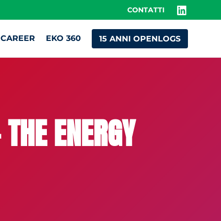
CONTATTI
CAREER
EKO 360
15 ANNI OPENLOGS
– THE ENERGY