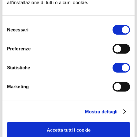
all'installazione di tutti o alcuni cookie.
Questa è un'anteprima del contenuto
Selezione
che stavi cercando. Per accedere alla
Necessari
del
versione completa devi effettuare
consenso
l'accesso alla Openlogs.TV.
Preferenze
Clicca sul pulsante qui in basso se sei
già in possesso delle credenziali oppure
Statistiche
clicca qui
per scoprire come accedere.
Marketing
ACCEDI
Non hai le credenziali?
Scopri come
Mostra dettagli
accedere
Accetta tutti i cookie