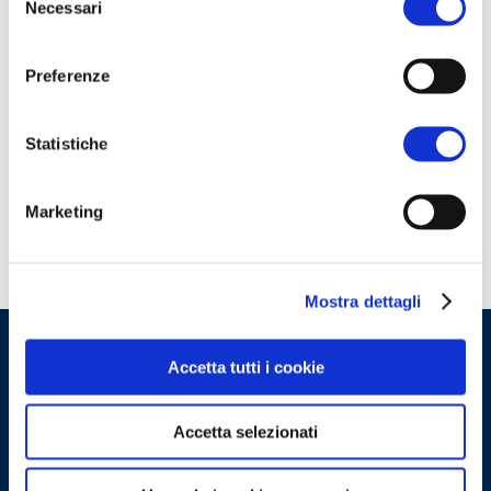
Necessari
del
già in possesso delle credenziali oppure
consenso
clicca qui
per scoprire come accedere.
Preferenze
ACCEDI
Statistiche
Non hai le credenziali?
Scopri come
accedere
Marketing
Mostra dettagli
Accetta tutti i cookie
Accetta selezionati