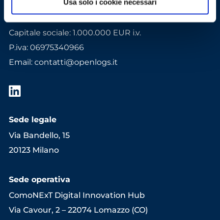
Usa solo i cookie necessari
Gruppo Openlogs S.r.l.
Capitale sociale: 1.000.000 EUR i.v.
P.iva: 06975340966
Email
:
contatti@openlogs.it
Sede legale
Via Bandello, 15
20123 Milano
Sede operativa
ComoNExT Digital Innovation Hub
Via Cavour, 2 – 22074 Lomazzo (CO)