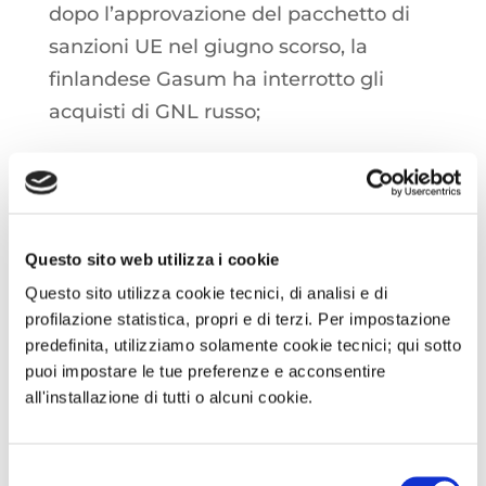
dopo l’approvazione del pacchetto di
sanzioni UE nel giugno scorso, la
finlandese Gasum ha interrotto gli
acquisti di GNL russo;
EQUITY: Wall Street poco mossa, focus
sulla giornata di domani in cui la FED
comunicherà la decisione sui tassi
Questo sito web utilizza i cookie
Questo sito utilizza cookie tecnici, di analisi e di
profilazione statistica, propri e di terzi. Per impostazione
Questa è un'anteprima del contenuto
predefinita, utilizziamo solamente cookie tecnici; qui sotto
puoi impostare le tue preferenze e acconsentire
che stavi cercando. Per accedere alla
all'installazione di tutti o alcuni cookie.
versione completa devi effettuare
l'accesso alla Openlogs.TV.
Selezione
Clicca sul pulsante qui in basso se sei