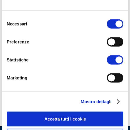
Questa è un'anteprima del contenuto
che stavi cercando. Per accedere alla
Selezione
Necessari
versione completa devi effettuare
del
consenso
l'accesso alla Openlogs.TV.
Clicca sul pulsante qui in basso se sei
Preferenze
già in possesso delle credenziali oppure
clicca qui
per scoprire come accedere.
Statistiche
ACCEDI
Marketing
Non hai le credenziali?
Scopri come
accedere
Mostra dettagli
Accetta tutti i cookie