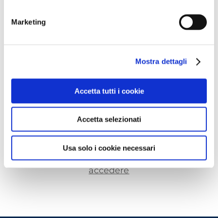
Questa è un'anteprima del contenuto
Marketing
che stavi cercando. Per accedere alla
versione completa devi effettuare
l'accesso alla Openlogs.TV.
Mostra dettagli
Clicca sul pulsante qui in basso se sei
già in possesso delle credenziali oppure
Accetta tutti i cookie
clicca qui
per scoprire come accedere.
Accetta selezionati
ACCEDI
Usa solo i cookie necessari
Non hai le credenziali?
Scopri come
accedere