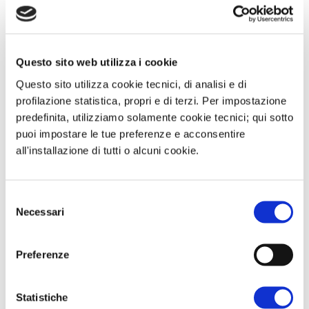
piattaforme di mercato. Abbiamo infine
constatato la probabile conclusione
positiva sulla questione dei pagamenti
Questo sito web utilizza i cookie
tra Gazprom e OMV vista la conferma
Questo sito utilizza cookie tecnici, di analisi e di
dei volumi consegnati all'entry point
profilazione statistica, propri e di terzi. Per impostazione
predefinita, utilizziamo solamente cookie tecnici; qui sotto
Velchi-Capusani attestatesi sui livelli
puoi impostare le tue preferenze e acconsentire
degli ultimi mesi.
all'installazione di tutti o alcuni cookie.
Selezione
Necessari
del
consenso
Preferenze
Statistiche