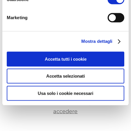
Marketing
Questa è un'anteprima del contenuto
che stavi cercando. Per accedere alla
versione completa devi effettuare
Mostra dettagli
l'accesso alla Openlogs.TV.
Clicca sul pulsante qui in basso se sei
Accetta tutti i cookie
già in possesso delle credenziali oppure
clicca qui
per scoprire come accedere.
Accetta selezionati
ACCEDI
Usa solo i cookie necessari
Non hai le credenziali?
Scopri come
accedere