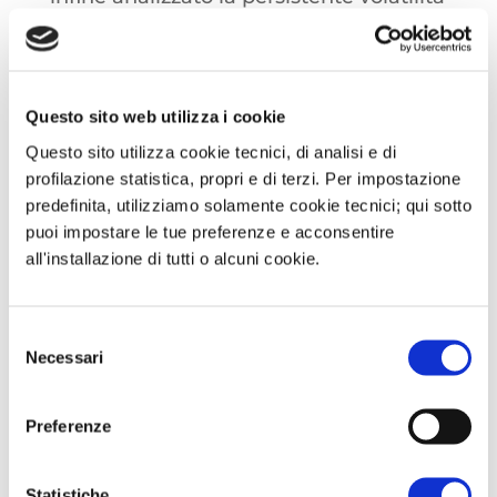
sui mercati gas, le cui cause possono
essere individuate negli interventi di
manutenzione al terminale di Freeport
Questo sito web utilizza i cookie
nelle riduzioni delle esportazioni
Questo sito utilizza cookie tecnici, di analisi e di
norvegesi e nell'attesa della
profilazione statistica, propri e di terzi. Per impostazione
formalizzazione sul pacchetto di
predefinita, utilizziamo solamente cookie tecnici; qui sotto
sanzioni da parte della Commissione
puoi impostare le tue preferenze e acconsentire
all'installazione di tutti o alcuni cookie.
Europea contro il GNL di origine russa.
Selezione
Necessari
del
consenso
Preferenze
Statistiche